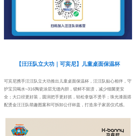
【汪汪队立大功｜可宾尼】
儿童桌面保温杯
可宾尼携手汪汪队立大功推出儿童桌面保温杯
，汪汪队贴心相伴，守
护宝贝喝水~
316陶瓷涂层无缝内胆，锁鲜不留渍，减少细菌更安
全；大口径更好装，圆润把手更好抓，轻松拿饭不烫手；珠光漆面搭
配烫金汪汪队萌趣图案和可拆卸公仔杯盖，打造亲子家居仪式感。