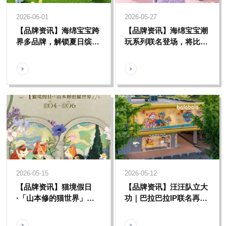
2026-06-01
2026-05-27
【品牌资讯】海绵宝宝跨
【品牌资讯】海绵宝宝潮
界多品牌，解锁夏日缤纷
玩系列联名登场，将比奇
联名盛宴
堡的快乐与治愈带回家
2026-05-15
2026-05-12
【品牌资讯】猫境假日
【品牌资讯】汪汪队立大
·「山本修的猫世界」全
功｜巴拉巴拉IP联名再升
国首展，名画喵化风暴来
级，解锁夏日亲子冒险新
袭
场景