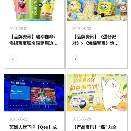
2025-06-01
2025-05-30
【品牌资讯】瑞幸咖啡x
【品牌资讯】《蛋仔派
海绵宝宝联名限定周边上
对》×《海绵宝宝》惊喜
线啦，和海绵宝宝一起做
联动，更有【海绵宝宝路
快乐宝宝！
人鱼篇】表情包专治你的
聊天无表情慌
2025-05-21
2025-05-20
艺洲人旗下IP【Qee】成
【产品资讯】“薇”力全