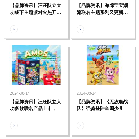
【品牌资讯】汪汪队立大
【品牌资讯】海绵宝宝潮
功线下主题派对火热开
流联名主题系列又更新
启，和汪汪队一起完成城
啦，一起来感受属于海绵
市联萌救援！
宝宝潮流风尚
2024-08-14
2024-08-14
【品牌资讯】汪汪队立大
【品牌资讯】《无敌鹿战
功多款联名产品上市，让
队》强势登陆全国少儿频
小朋友欢乐一夏！
道暑期档，两次夺得收视
冠军，多次荣登全国动画
片收视率榜单前三名！