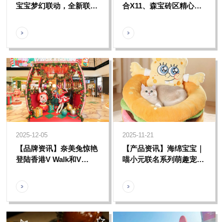
宝宝梦幻联动，全新联名
合X11、森宝砖区精心打
款欢乐揭晓，比奇堡海底
造多款主题潮玩产品，开
狂欢正式启航
启比奇堡潮玩世界
2025-12-05
2025-11-21
【品牌资讯】奈美兔惊艳
【产品资讯】海绵宝宝｜
登陆香港V Walk和V
喵小元联名系列萌趣宠物
City，开启英伦圣诞小镇
用品全新上线，为宠物打
梦幻之旅
造专属乐趣！