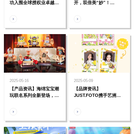
功入围全球授权业卓越大
开，双倍美“妙”！
奖，彰显国际领域的广泛
ViViCat｜妙可蓝多奶酪
影响力
小三角萌宠推荐官今日上
线~
2025-05-16
2025-05-09
【产品资讯】海绵宝宝潮
【品牌资讯】
玩联名系列全新登场，携
JUST.FOTO携手艺洲人
手探索比奇堡的时尚风采
旗下多个品牌推出多套主
题系列大头贴，一起记录
专属的“美”