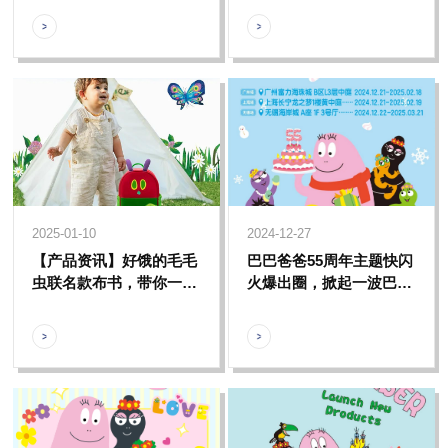
起欢乐过新年
业叙事奖】
2025-01-10
2024-12-27
【产品资讯】好饿的毛毛
巴巴爸爸55周年主题快闪
虫联名款布书，带你一起
火爆出圈，掀起一波巴巴
走进成长&蜕变的奇妙之
爸爸狂欢热潮
旅