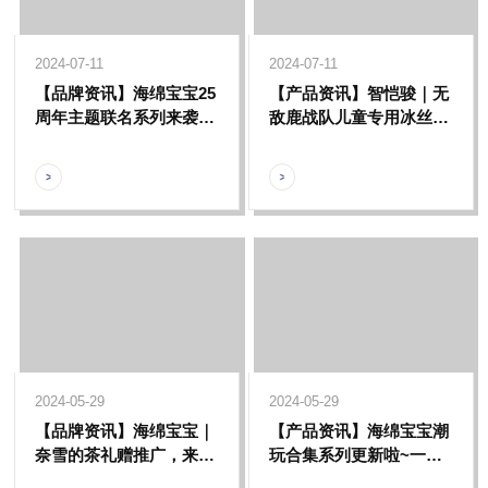
2024-07-11
2024-07-11
【品牌资讯】海绵宝宝25
【产品资讯】智恺骏｜无
周年主题联名系列来袭，
敌鹿战队儿童专用冰丝袖
一起开启属于海绵宝宝的
套及植物精油蚊贴，轻松
欢乐时光吧！
出门无惧夏日
2024-05-29
2024-05-29
【品牌资讯】海绵宝宝｜
【产品资讯】海绵宝宝潮
奈雪的茶礼赠推广，来自
玩合集系列更新啦~一起
比奇堡的惊喜送达，请查
来感受比奇堡的多彩缤纷