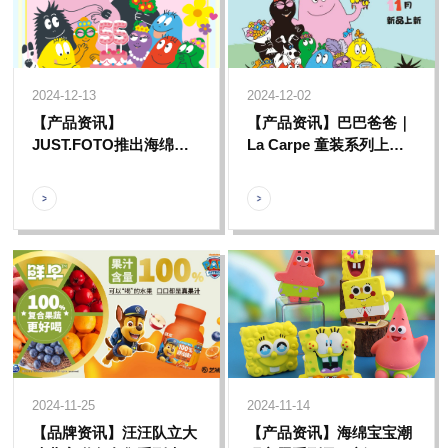
2024-12-13
2024-12-02
【产品资讯】
【产品资讯】巴巴爸爸｜
JUST.FOTO推出海绵宝
La Carpe 童装系列上线
宝、巴巴爸爸、ViViCat
啦，一起来感受冬日的时
多款主题大头贴，带你一
尚氛围感~
起定格幸福一刻~
2024-11-25
2024-11-14
【品牌资讯】汪汪队立大
【产品资讯】海绵宝宝潮