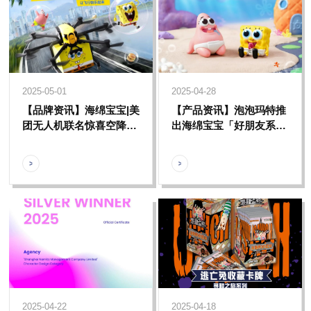
2025-05-01
2025-04-28
【品牌资讯】海绵宝宝|美
【产品资讯】泡泡玛特推
团无人机联名惊喜空降深
出海绵宝宝「好朋友系
圳，联名周边飞起，欢乐
列」及「比奇堡的居民
派送不停！
们- 搞怪毛绒」两套主题
限定盲盒系列
2025-04-22
2025-04-18