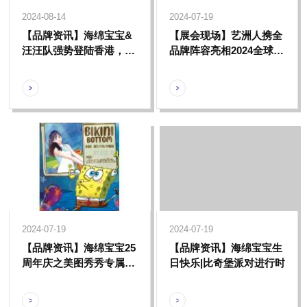
2024-08-14
2024-07-19
【品牌资讯】海绵宝宝&
【展会现场】艺洲人携全
汪汪队强势登陆香港，一
品牌阵容亮相2024全球授
起感受属于夏日的狂欢派
权展，展现多元化IP授权
对~
发展新趋势
2024-07-19
2024-07-19
【品牌资讯】海绵宝宝25
【品牌资讯】海绵宝宝生
周年庆之美图秀秀专属比
日快乐|比奇堡派对进行时
奇堡居民身份卡上线，治
愈组合带你欢乐一「夏」