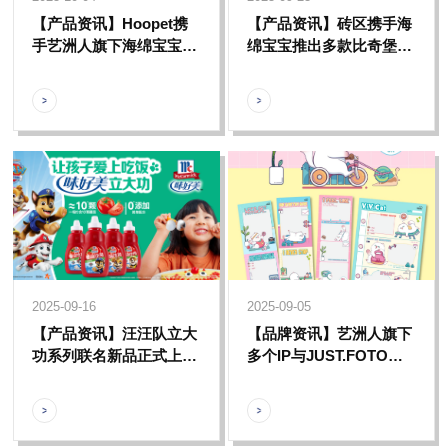
【产品资讯】Hoopet携
【产品资讯】砖区携手海
手艺洲人旗下海绵宝宝与
绵宝宝推出多款比奇堡主
多摩推出多款主题联名宠
题积木/盲盒，呈现比奇堡
物用品系列，融合情感共
海底世界的独特魅力
鸣与实用价值带来全新体
验。
2025-09-16
2025-09-05
【产品资讯】汪汪队立大
【品牌资讯】艺洲人旗下
功系列联名新品正式上
多个IP与JUST.FOTO合
线，和汪汪队一起踏上精
作推出一系列IP主题大头
彩纷呈的冒险旅程！
贴，一起记录美好时刻