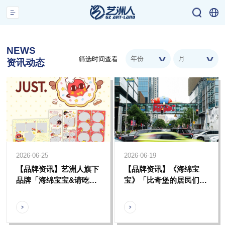
NEWS
年份
月
筛选时间查看
资讯动态
2026-06-25
2026-06-19
【品牌资讯】艺洲人旗下
【品牌资讯】《海绵宝
品牌「海绵宝宝&请吃红
宝》「比奇堡的居民们」
小豆吧！」携手
全国首展登陆上海，开启
JUST.FOTO推出联名主
比奇堡全员夏日假期
题大头贴，承包整个春夏
治愈瞬间