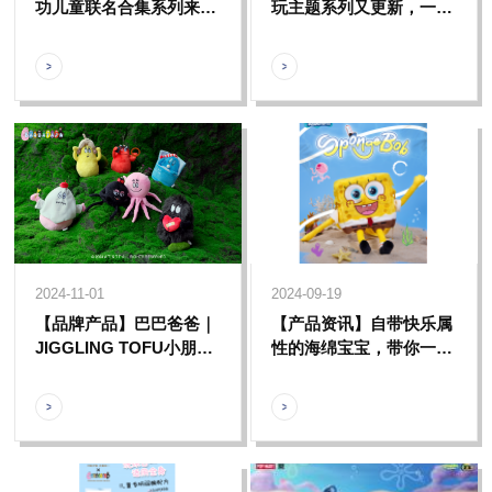
功儿童联名合集系列来
玩主题系列又更新，一起
袭，和汪汪队一起守护小
来感受专属海绵宝宝的时
朋友健康成长
尚潮玩世界
2024-11-01
2024-09-19
【品牌产品】巴巴爸爸｜
【产品资讯】自带快乐属
JIGGLING TOFU小朋友
性的海绵宝宝，带你一起
圈系列盲盒，哪个才是你
感受属于比奇堡的快乐瞬
的“心巴”代言人呢？
间