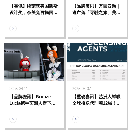
【喜讯】继荣获美国缪斯
【品牌资讯】万画云游｜
设计奖，奈美兔再摘国际
逃亡兔「寻鞋之旅」典藏
权威设计赛事Indigo设计
卡牌系列愤怒上线，一起
大奖银奖殊荣
共赴沉浸式奇幻冒险之
旅。
2025-04-11
2025-04-07
【品牌资讯】Bronze
【重磅喜讯】艺洲人蝉联
Lucia携手艺洲人旗下奈
全球授权代理商12强！中
美兔和Qee推出主题联名
国唯一！连续四年彰显硬
服装系列，共同亮相中国
核实力！
国际时装周。