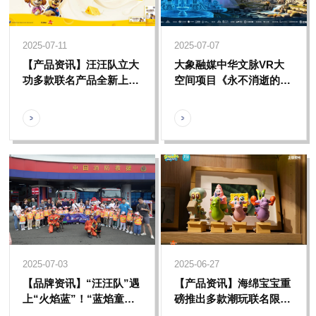
2025-07-11
2025-07-07
【产品资讯】汪汪队立大
大象融媒中华文脉VR大
功多款联名产品全新上
空间项目《永不消逝的圆
市，助力孩子们健康成长
明园》全球首发
2025-07-03
2025-06-27
【品牌资讯】“汪汪队”遇
【产品资讯】海绵宝宝重
上“火焰蓝”！“蓝焰童
磅推出多款潮玩联名限定
行，汪汪队出动”主题消
产品，缔造独属与比奇堡