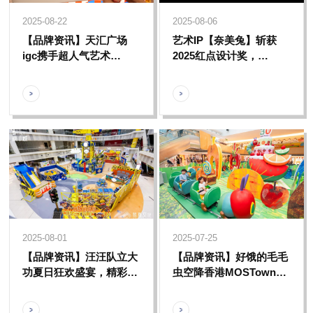
2025-08-22
2025-08-06
【品牌资讯】天汇广场
艺术IP【奈美兔】斩获
igc携手超人气艺术
2025红点设计奖，
IP「奈美兔」打造一座夏
以“YES OR NO”态度引
日游乐园，掀起萌力新风
领新世代美学风潮
暴
2025-08-01
2025-07-25
【品牌资讯】汪汪队立大
【品牌资讯】好饿的毛毛
功夏日狂欢盛宴，精彩纷
虫空降香港MOSTown新
呈的线下主题活动尽情嗨
港城中心，开启夏日童趣
翻天！
綻放之旅