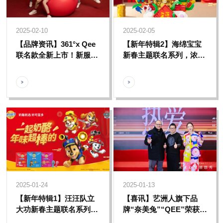
2025-02-10
2025-02-05
【品牌资讯】361°x Qee
【新年特辑2】海绵宝宝
联名款全新上市！新服传
新春主题联名系列，浓浓
新意，让Qee成为开启新
年味带你感受比奇堡的新
年的KEY
年氛围。
2025-01-24
2025-01-13
【新年特辑1】汪汪队立
【喜讯】艺洲人旗下品
大功新春主题联名系列来
牌“奈美兔”“QEE”荣获
袭，汪汪队陪小朋友们一
2024-2025【年度品牌商