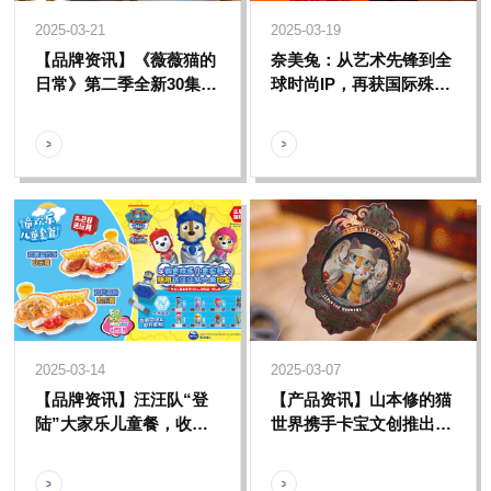
2025-03-21
2025-03-19
【品牌资讯】《薇薇猫的
奈美兔：从艺术先锋到全
日常》第二季全新30集重
球时尚IP，再获国际殊
磅来袭，腾讯视频爆笑开
荣，彰显中国原创IP崛起
播
力量
2025-03-14
2025-03-07
【品牌资讯】汪汪队“登
【产品资讯】山本修的猫
陆”大家乐儿童餐，收集
世界携手卡宝文创推出珍
专属印章解锁冒险旅程！
藏卡系列，感受艺术“喵
化”魅力!