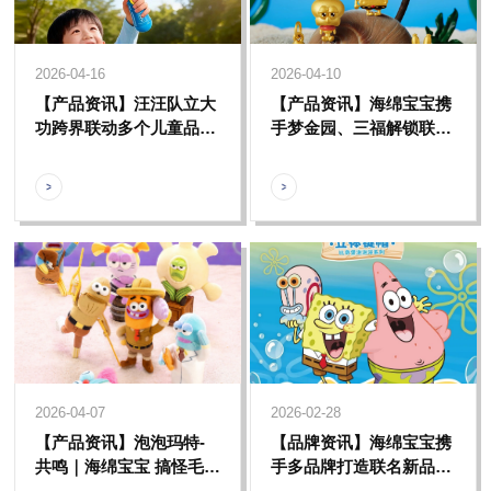
2026-04-16
2026-04-10
【产品资讯】汪汪队立大
【产品资讯】海绵宝宝携
功跨界联动多个儿童品
手梦金园、三福解锁联名
牌，全方位护航儿童成长
新范式，跨越次元的奇妙
碰撞就此开启！
2026-04-07
2026-02-28
【产品资讯】泡泡玛特-
【品牌资讯】海绵宝宝携
共鸣｜海绵宝宝 搞怪毛绒
手多品牌打造联名新品矩
第二弹，解锁授权合作新
阵，以多元场景布局诠释