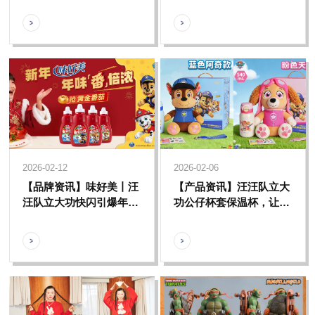
活力
IP商业价值
2026-02-12
2026-02-06
【品牌资讯】味好美丨汪
【产品资讯】汪汪队立大
汪队立大功快闪引爆年
功公仔杯套保温杯，让喝
味，彰显超级 IP 商业魔
水这件事从此趣味满满
力