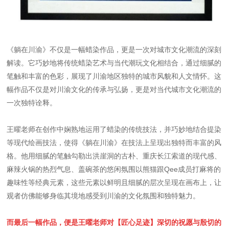
《躺在川渝》不仅是一幅蜡染作品，更是一次对城市文化潮流的深刻
解读。它巧妙地将传统蜡染艺术与当代潮玩文化相结合，通过细腻的
笔触和丰富的色彩，展现了川渝地区独特的城市风貌和人文情怀。这
幅作品不仅是对川渝文化的传承与弘扬，更是对当代城市文化潮流的
一次独特诠释。
王曜老师在创作中娴熟地运用了蜡染的传统技法，并巧妙地结合提染
等现代绘画技法，使得《躺在川渝》在技法上呈现出独特而丰富的风
格。他用细腻的笔触勾勒出洪崖洞的古朴、重庆长江索道的现代感、
麻辣火锅的热烈气息、盖碗茶的悠闲氛围以熊猫跟Qee成员打麻将的
趣味性等经典元素，这些元素以鲜明且细腻的层次呈现在画布上，让
观者仿佛能够身临其境地感受到川渝的文化氛围和独特魅力。
而最后一幅作品，便是王曜老师对【匠心足迹】深切的祝愿与殷切的