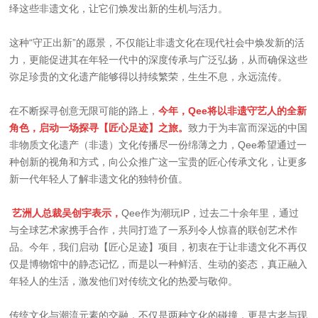
绎这些非遗文化，让它们焕发出新的生机与活力。
这种“守正出新”的愿景，不仅能让非遗文化在现代社会中焕发新的活
力，更能促进其在年轻一代中的深度传承与广泛弘扬，从而确保这些
弥足珍贵的文化遗产能够得以持续繁荣，生生不息，永远流传。
在不断探寻创意无限可能的路上，
今年，Qee将以非遗守艺人的全新
角色，启动一场探寻【匠心足迹】之旅。
致力于为丰富而深远的中国
非物质文化遗产（非遗）文化传播尽一份绵薄之力，Qee希望通过一
种创新的视角和方式，向公众推广这一宝贵的匠心传承文化，让更多
新一代年轻人了解非遗文化的独特价值。
艺洲人总裁吴创宇表示，
Qee作为潮玩IP，过去二十余年里，通过
与全球艺术家携手合作，共同打造了一系列令人惊喜的联创艺术作
品。今年，我们启动【匠心足迹】项目，初衷在于让非遗文化不再仅
仅是博物馆中的静态记忆，而是以一种鲜活、生动的姿态，真正融入
年轻人的生活，激发他们对传统文化的热爱与敬仰。
传统文化与潮流元素的交融，不仅是两种文化的碰撞，更是古老与现