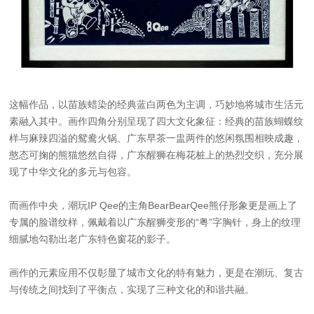
这幅作品，以苗族蜡染的经典蓝白两色为主调，巧妙地将城市生活元
素融入其中。画作四角分别呈现了四大文化象征：经典的苗族蝴蝶纹
样与麻辣四溢的鸳鸯火锅、广东早茶一盅两件的悠闲氛围相映成趣，
憨态可掬的熊猫悠然自得，广东醒狮在梅花桩上的热烈交织，充分展
现了中华文化的多元与包容。
而画作中央，潮玩IP Qee的主角BearBearQee熊仔形象更是画上了
专属的脸谱纹样，佩戴着以广东醒狮变形的“粤”字胸针，身上的纹理
细腻地勾勒出老广东特色窗花的影子。
画作的元素应用不仅彰显了城市文化的特有魅力，更是在潮玩、复古
与传统之间找到了平衡点，实现了三种文化的和谐共融。