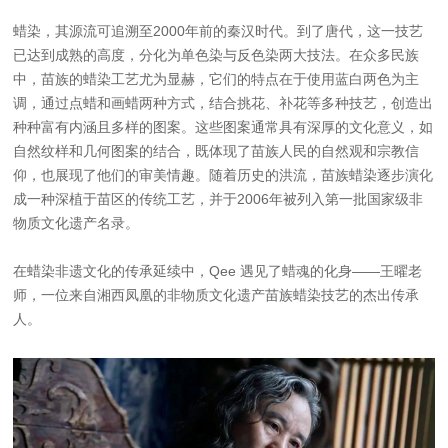
蜡染，其源流可追溯至2000年前的秦汉时代。到了唐代，这一技艺
已达到成熟的高度，分化为单色染与反色染两大技法。在众多民族
中，苗族的蜡染工艺尤为显赫，它们的特点在于使用蓝白两色为主
调，通过点蜡和画蜡两种方式，结合挑花、补花等多种技艺，创造出
种种富有内涵且多样的图案。这些图案通常具有深厚的文化意义，如
自然纹样和几何图案的结合，既体现了苗族人民的自然观和宗教信
仰，也展现了他们的审美情趣。随着历史的洪流，苗族蜡染逐步演化
成一种深植于苗区的传统工艺，并于2006年被列入第一批国家级非
物质文化遗产名录。
在蜡染非遗文化的传承延续中，Qee 遇见了蜡魂的化身——王曜老
师，一位来自湘西凤凰的非物质文化遗产苗族蜡染技艺的杰出传承
人。